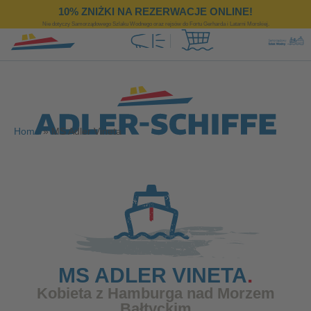
https://www.adler-schiffe.pl/
10% ZNIŻKI NA REZERWACJE ONLINE!
Nie dotyczy Samorządowego Szlaku Wodnego oraz rejsów do Fortu Gerharda i Latarni Morskiej.
Home
»
MS Adler Vineta
MS ADLER VINETA
Kobieta z Hamburga nad Morzem
Bałtyckim