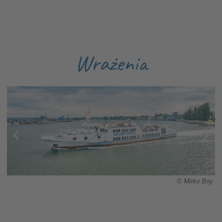
Wrażenia
y
© Mirko Boy