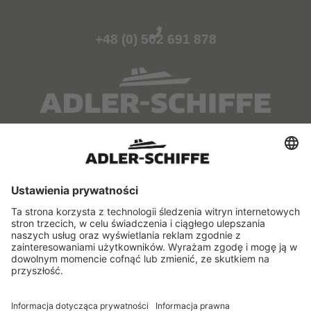
+48 (0) 502 691 878
O NAS
SERWIS
Kontakt
Samorządowy Szlak
Wodny
Punkty przedsprzedaży
Rozkład jazdy
Flota
FAQ
INFORMACJE
Regulamin