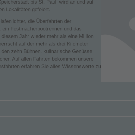
eicherstadt bis St. Pauli wird an und auf
 Lokalitäten gefeiert.
afenlichter, die Überfahrten der
e, ein Festmacherbootrennen und das
iesem Jahr wieder mehr als eine Million
rrscht auf der mehr als drei Kilometer
f den zehn Bühnen, kulinarische Genüsse
ucher. Auf allen Fahrten bekommen unsere
sfahrten erfahren Sie alles Wissenswerte zu