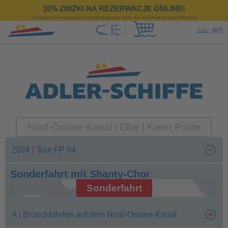
https://www.adler-schiffe.pl/
10% ZNIŻKI NA REZERWACJE ONLINE!
Nie dotyczy Samorządowego Szlaku Wodnego oraz rejsów do Fortu Gerharda i Latarni Morskiej.
Nord-Ostsee-Kanal | Elbe | Kieler Förde
2024
|
Tour FP 04
Sonderfahrt mit Shanty-Chor
Sonderfahrt
A
|
Brunchfahrten auf dem Nord-Ostsee-Kanal