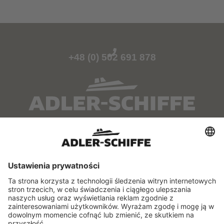
+48 (0) 502 691 878
O NAS
SERWIS
Kontakt
Samorządowy Szlak
Wodny
Punkty przedsprzedaży
Rozkład jazdy
Flota
FAQ