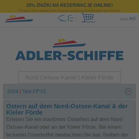
https://www.adler-schiffe.pl/
10% ZNIŻKI NA REZERWACJE ONLINE!
Nie dotyczy Samorządowego Szlaku Wodnego oraz rejsów do Fortu Gerharda i Latarni Morskiej.
Nord-Ostsee-Kanal | Kieler Förde
2024
|
Tour FP 01
Ostern auf dem Nord-Ostsee-Kanal & der
Kieler Förde
Erleben Sie ein maritimes Osterfest auf dem Nord-
Ostsee-Kanal oder an der Kieler Förde. Bei einem
leckeren Osterbuffet beobachten Sie das Treiben der