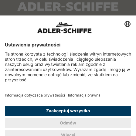
O NAS
SERWIS
Kontakt
Samorządowy Szlak
Wodny
Punkty przedsprzedaży
Rozkład jazdy
Flota
FAQ
INFORMACJE
Regulamin
Polityka prywatności
Ogólne Warunki
Przewozu