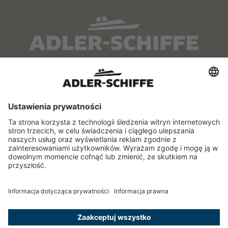
O NAS
SERWIS
Kontakt
Samorządowy Szlak
Wodny
Punkty przedsprzedaży
Rozkład jazdy
Flota
FAQ
INFORMACJE
Regulamin
Polityka prywatności
Ogólne Warunki
Przewozu