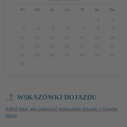
Pn
Wt
Śr
Cz
Pt
So
Nd
1
2
3
4
5
6
7
8
9
10
11
12
13
14
15
16
17
18
19
20
21
22
23
24
25
26
27
28
29
30
31
WSKAZÓWKI DOJAZDU
Kliknij tutaj, aby zobaczyć wskazówki dojazdu