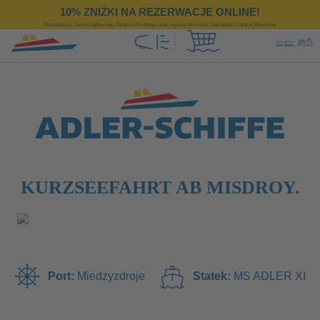
https://www.adler-schiffe.pl/
10% ZNIŻKI NA REZERWACJE ONLINE!
Nie dotyczy Samorządowego Szlaku Wodnego oraz rejsów do Fortu Gerharda i Latarni Morskiej.
KURZSEEFAHRT AB MISDROY
Miedzyzdroje
MS ADLER XI