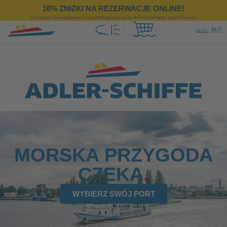
https://www.adler-schiffe.pl/
10% ZNIŻKI NA REZERWACJE ONLINE!
Nie dotyczy Samorządowego Szlaku Wodnego oraz rejsów do Fortu Gerharda i Latarni Morskiej.
MORSKA PRZYGODA
CZEKA
WYBIERZ SWÓJ PORT