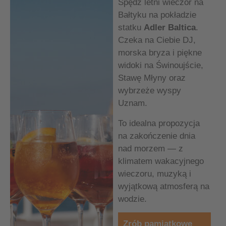
Spędź letni wieczór na
Bałtyku na pokładzie
statku
Adler Baltica
.
Czeka na Ciebie DJ,
morska bryza i piękne
widoki na Świnoujście,
Stawę Młyny oraz
wybrzeże wyspy
Uznam.
To idealna propozycja
na zakończenie dnia
nad morzem — z
klimatem wakacyjnego
wieczoru, muzyką i
wyjątkową atmosferą na
wodzie.
Zrób pamiątkowe