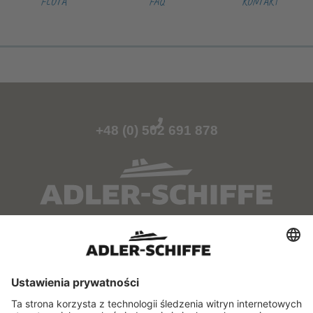
FLOTA
FAQ
KONTAKT
+48 (0) 502 691 878
O NAS
SERWIS
Kontakt
Samorządowy Szlak
Wodny
Punkty przedsprzedaży