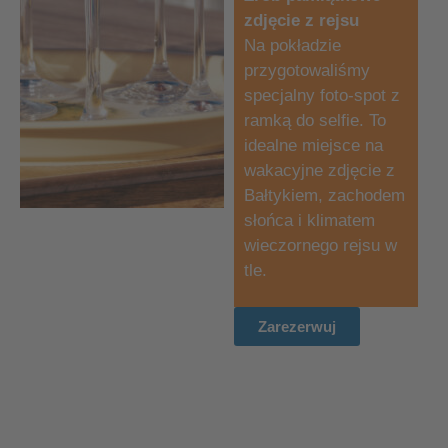
zdjęcie z rejsu
Na pokładzie
przygotowaliśmy
specjalny foto-spot z
ramką do selfie. To
idealne miejsce na
wakacyjne zdjęcie z
Bałtykiem, zachodem
słońca i klimatem
wieczornego rejsu w
tle.
Zarezerwuj